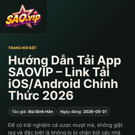
TRANG NỔI BẬT
Hướng Dẫn Tải App
SAOVIP – Link Tải
iOS/Android Chính
Thức 2026
Tác giả:
Bùi Đình Hân
Ngày đăng:
2026-05-31
Để có trải nghiệm cá cược mượt mà, không giật
lag và đặc biệt là không lo bị chặn bởi các nhà